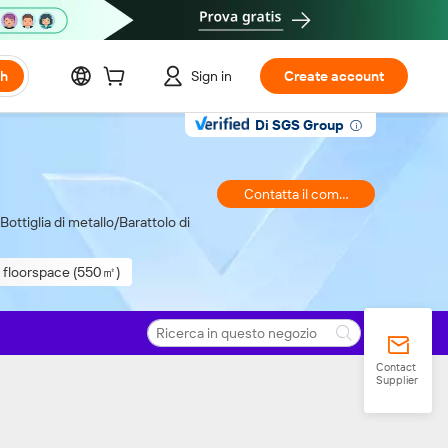
ch
Sign in
Create account
Di SGS Group
Contatta il commerciante
 Bottiglia di metallo/Barattolo di
l floorspace (550㎡)
Contact
Supplier