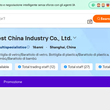
or?
Sear
t China Industry Co., Ltd.
16anni
Shanghai, China
ultispecialistico
tiglia di vetro/Barattolo di vetro, Bottiglia di plastica/Barattolo di plastica,
 bambù/Barattolo di bambù
ilable
Total trading staff (12)
Total staff (27)
Tota
Promozione